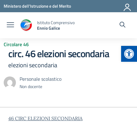
Vai ai contenuti
Vai al menu di navigazione
Vai al footer
Ministero dell'Istruzione e del Merito
Istituto Comprensivo
Ennio Galice
Circolare 46
Apr
circ. 46 elezioni secondaria
elezioni secondaria
Personale scolastico
Non docente
46 CIRC ELEZIONI SECONDARIA