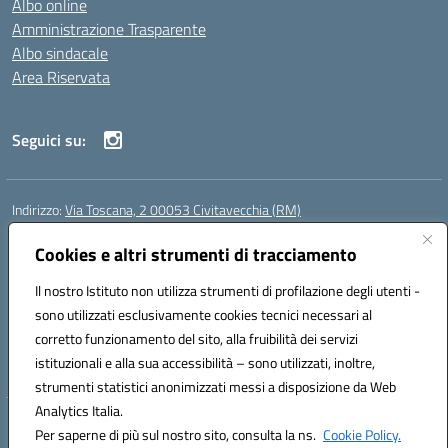
Albo online
Amministrazione Trasparente
Albo sindacale
Area Riservata
Seguici su:
Indirizzo:
Via Toscana, 2 00053 Civitavecchia (RM)
Centralino:
076631482
Email:
rmic8b900g@istruzione.it
Posta elettronica certificata (PEC):
Cookies e altri strumenti di tracciamento
rmic8b900g@pec.istruzione.it
Codice fiscale: 91038380589
Il nostro Istituto non utilizza strumenti di profilazione degli utenti -
Codice meccanografico:
RMIC8B900G
sono utilizzati esclusivamente cookies tecnici necessari al
Codice Indice delle Pubbliche Amministrazioni (IPA): istsc_rmic8b900g
corretto funzionamento del sito, alla fruibilità dei servizi
Codice unico di fatturazione (CUF): UFP4NO
istituzionali e alla sua accessibilità – sono utilizzati, inoltre,
strumenti statistici anonimizzati messi a disposizione da Web
Analytics Italia.
Hosting & Powered by 3D Solution S.r.l.
Per saperne di più sul nostro sito, consulta la ns.
Cookie Policy.