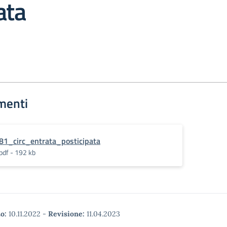
ata
menti
81_circ_entrata_posticipata
pdf - 192 kb
o:
10.11.2022
-
Revisione:
11.04.2023