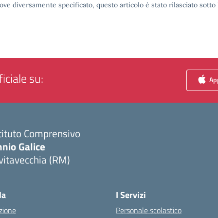
ove diversamente specificato, questo articolo è stato rilasciato sott
iciale su:
App
tituto Comprensivo
nio Galice
vitavecchia (RM)
Visita la pagina iniziale della scuola
la
I Servizi
zione
Personale scolastico