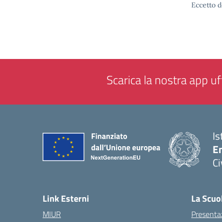
Eccetto d
Scarica la nostra app uff
Is
En
Ci
— 
Link Esterni
La Scuo
MIUR
Presenta