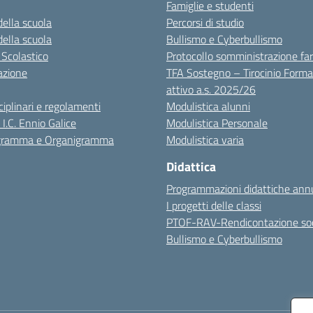
Famiglie e studenti
della scuola
Percorsi di studio
della scuola
Bullismo e Cyberbullismo
 Scolastico
Protocollo somministrazione fa
azione
TFA Sostegno – Tirocinio Forma
attivo a.s. 2025/26
sciplinari e regolamenti
Modulistica alunni
 I.C. Ennio Galice
Modulistica Personale
igramma e Organigramma
Modulistica varia
Didattica
Programmazioni didattiche annu
I progetti delle classi
PTOF-RAV-Rendicontazione soc
Bullismo e Cyberbullismo