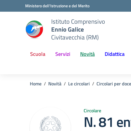
Vai ai contenuti
Vai al menu di navigazione
Vai al footer
Ministero dell'Istruzione e del Merito
Istituto Comprensivo
Ennio Galice
Civitavecchia (RM)
Scuola
Servizi
Novità
Didattica
Home
Novità
Le circolari
Circolari per doc
Circolare
N. 81 en