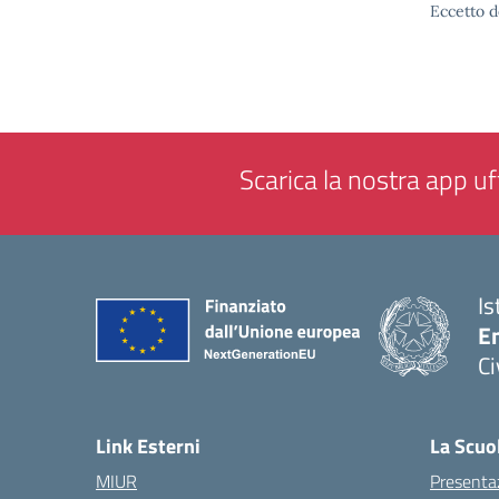
Eccetto d
Scarica la nostra app uff
Is
En
Ci
— 
Link Esterni
La Scuo
MIUR
Presenta