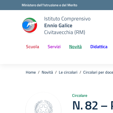
Vai ai contenuti
Vai al menu di navigazione
Vai al footer
Ministero dell'Istruzione e del Merito
Istituto Comprensivo
Ennio Galice
Civitavecchia (RM)
Scuola
Servizi
Novità
Didattica
Home
Novità
Le circolari
Circolari per doc
Circolare
N. 82 – 