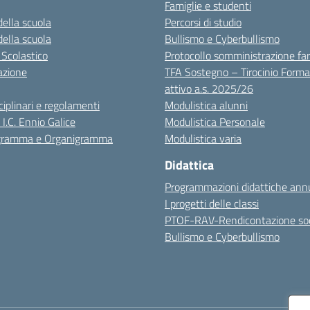
Famiglie e studenti
della scuola
Percorsi di studio
della scuola
Bullismo e Cyberbullismo
 Scolastico
Protocollo somministrazione fa
azione
TFA Sostegno – Tirocinio Forma
attivo a.s. 2025/26
sciplinari e regolamenti
Modulistica alunni
 I.C. Ennio Galice
Modulistica Personale
igramma e Organigramma
Modulistica varia
Didattica
Programmazioni didattiche annu
I progetti delle classi
PTOF-RAV-Rendicontazione soc
Bullismo e Cyberbullismo