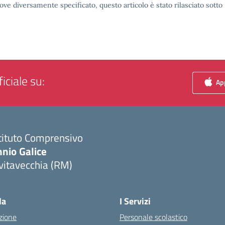
ove diversamente specificato, questo articolo è stato rilasciato sott
iciale su:
App
tituto Comprensivo
nio Galice
vitavecchia (RM)
Visita la pagina iniziale della scuola
la
I Servizi
zione
Personale scolastico