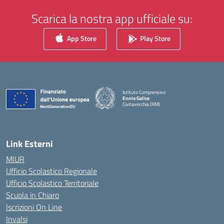
Scarica la nostra app ufficiale su:
App Store
Play Store
Istituto Comprensivo
Ennio Galice
Civitavecchia (RM)
— Visita la pagina iniziale della scuola
Link Esterni
MIUR
Ufficio Scolastico Regionale
Ufficio Scolastico Territoriale
Scuola in Chiaro
Iscrizioni On Line
Invalsi