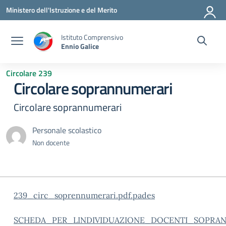
Vai ai contenuti
Vai al menu di navigazione
Vai al footer
Ministero dell'Istruzione e del Merito
Istituto Comprensivo
Ennio Galice
Circolare 239
Circolare soprannumerari
Circolare soprannumerari
Personale scolastico
Non docente
239_circ_soprennumerari.pdf.pades
SCHEDA_PER_LINDIVIDUAZIONE_DOCENTI_SOPRAN