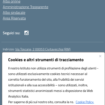
Albo online
Amministrazione Trasparente
Albo sindacale
Area Riservata
Seguici su:
Indirizzo:
Via Toscana, 2 00053 Civitavecchia (RM)
Centralino:
076631482
Email:
rmic8b900g@istruzione.it
Posta elettronica certificata (PEC):
Cookies e altri strumenti di tracciamento
rmic8b900g@pec.istruzione.it
Codice fiscale: 91038380589
Il nostro Istituto non utilizza strumenti di profilazione degli utenti -
Codice meccanografico:
RMIC8B900G
sono utilizzati esclusivamente cookies tecnici necessari al
Codice Indice delle Pubbliche Amministrazioni (IPA): istsc_rmic8b900g
corretto funzionamento del sito, alla fruibilità dei servizi
Codice unico di fatturazione (CUF): UFP4NO
istituzionali e alla sua accessibilità – sono utilizzati, inoltre,
strumenti statistici anonimizzati messi a disposizione da Web
Analytics Italia.
Hosting & Powered by 3D Solution S.r.l.
Per saperne di più sul nostro sito, consulta la ns.
Cookie Policy.