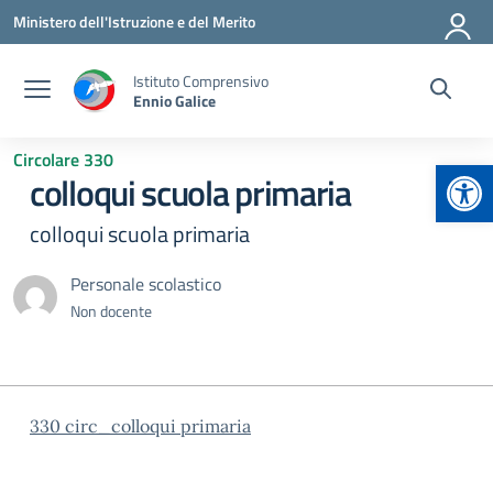
Vai ai contenuti
Vai al menu di navigazione
Vai al footer
Ministero dell'Istruzione e del Merito
Istituto Comprensivo
Ennio Galice
Circolare 330
Apr
colloqui scuola primaria
colloqui scuola primaria
Personale scolastico
Non docente
330 circ_colloqui primaria