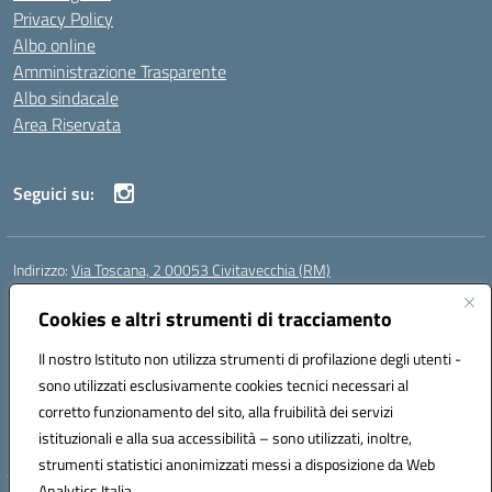
Privacy Policy
Albo online
Amministrazione Trasparente
Albo sindacale
Area Riservata
Seguici su:
Indirizzo:
Via Toscana, 2 00053 Civitavecchia (RM)
Centralino:
076631482
Email:
rmic8b900g@istruzione.it
Posta elettronica certificata (PEC):
Cookies e altri strumenti di tracciamento
rmic8b900g@pec.istruzione.it
Codice fiscale: 91038380589
Il nostro Istituto non utilizza strumenti di profilazione degli utenti -
Codice meccanografico:
RMIC8B900G
sono utilizzati esclusivamente cookies tecnici necessari al
Codice Indice delle Pubbliche Amministrazioni (IPA): istsc_rmic8b900g
corretto funzionamento del sito, alla fruibilità dei servizi
Codice unico di fatturazione (CUF): UFP4NO
istituzionali e alla sua accessibilità – sono utilizzati, inoltre,
strumenti statistici anonimizzati messi a disposizione da Web
Analytics Italia.