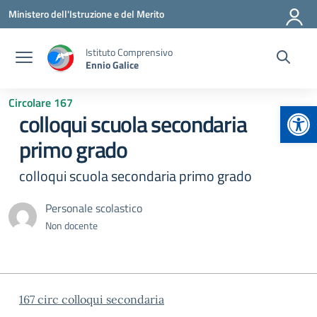
Vai ai contenuti
Vai al menu di navigazione
Vai al footer
Ministero dell'Istruzione e del Merito
Istituto Comprensivo
Ennio Galice
Circolare 167
Apr
colloqui scuola secondaria
primo grado
colloqui scuola secondaria primo grado
Personale scolastico
Non docente
167 circ colloqui secondaria