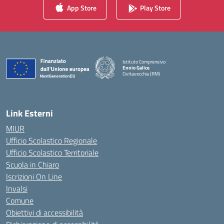
App Store
Play Store
Istituto Comprensivo
Ennio Galice
Civitavecchia (RM)
— Visita la pagina iniziale della scuola
Link Esterni
MIUR
Ufficio Scolastico Regionale
Ufficio Scolastico Territoriale
Scuola in Chiaro
Iscrizioni On Line
Invalsi
Comune
Obiettivi di accessibilità