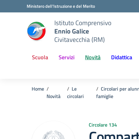
Vai ai contenuti
Vai al menu di navigazione
Vai al footer
Ministero dell'Istruzione e del Merito
Istituto Comprensivo
Ennio Galice
Civitavecchia (RM)
Scuola
Servizi
Novità
Didattica
Home
Le
Circolari per alunn
Novità
circolari
famiglie
Circolare 134
Compart