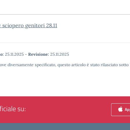
c sciopero genitori 28.11
o:
25.11.2025
-
Revisione:
25.11.2025
ove diversamente specificato, questo articolo è stato rilasciato sott
iciale su:
App