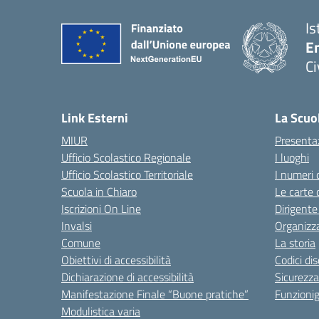
Is
En
Ci
— 
Link Esterni
La Scuo
MIUR
Presenta
Ufficio Scolastico Regionale
I luoghi
Ufficio Scolastico Territoriale
I numeri 
Scuola in Chiaro
Le carte 
Iscrizioni On Line
Dirigente
Invalsi
Organizz
Comune
La storia
Obiettivi di accessibilità
Codici di
Dichiarazione di accessibilità
Sicurezza
Manifestazione Finale “Buone pratiche”
Funzion
Modulistica varia