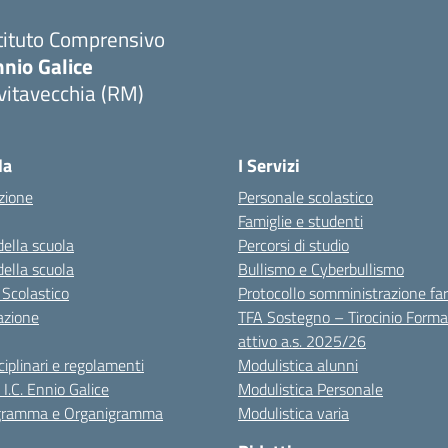
tituto Comprensivo
nio Galice
vitavecchia (RM)
Visita la pagina iniziale della scuola
la
I Servizi
zione
Personale scolastico
Famiglie e studenti
della scuola
Percorsi di studio
della scuola
Bullismo e Cyberbullismo
 Scolastico
Protocollo somministrazione fa
azione
TFA Sostegno – Tirocinio Forma
attivo a.s. 2025/26
sciplinari e regolamenti
Modulistica alunni
 I.C. Ennio Galice
Modulistica Personale
igramma e Organigramma
Modulistica varia