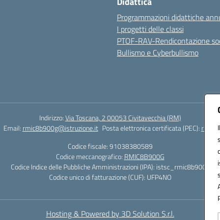
Didattica
Programmazioni didattiche annu
I progetti delle classi
PTOF-RAV-Rendicontazione soc
Bullismo e Cyberbullismo
Indirizzo:
Via Toscana, 2 00053 Civitavecchia (RM)
Email:
rmic8b900g@istruzione.it
Posta elettronica certificata (PEC):
rmic8b
Codice fiscale: 91038380589
Codice meccanografico:
RMIC8B900G
Codice Indice delle Pubbliche Amministrazioni (IPA): istsc_rmic8b900g
Codice unico di fatturazione (CUF): UFP4NO
Hosting & Powered by 3D Solution S.r.l.