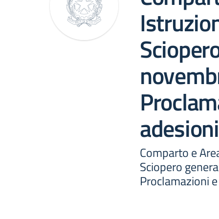
Istruzio
Sciopero
novembr
Proclama
adesioni
Comparto e Area
Sciopero genera
Proclamazioni e