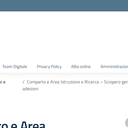
Team Digitale
Privacy Policy
Albo online
Amministrazio
i e
Comparto e Area Istruzione e Ricerca – Sciopero ge
adesioni
o e Area