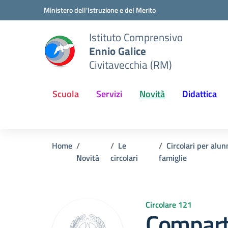
Vai ai contenuti
Vai al menu di navigazione
Vai al footer
Ministero dell'Istruzione e del Merito
Istituto Comprensivo
Ennio Galice
Civitavecchia (RM)
Scuola
Servizi
Novità
Didattica
Home
Le
Circolari per alun
Novità
circolari
famiglie
Circolare 121
Compart