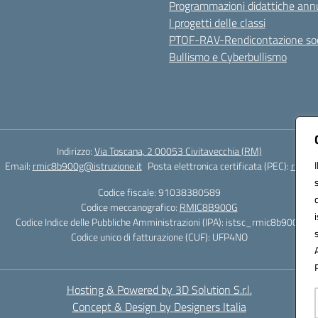
Programmazioni didattiche annu
I progetti delle classi
PTOF-RAV-Rendicontazione soc
Bullismo e Cyberbullismo
Indirizzo:
Via Toscana, 2 00053 Civitavecchia (RM)
Email:
rmic8b900g@istruzione.it
Posta elettronica certificata (PEC):
rmic8b
Codice fiscale: 91038380589
Codice meccanografico:
RMIC8B900G
Codice Indice delle Pubbliche Amministrazioni (IPA): istsc_rmic8b900g
Codice unico di fatturazione (CUF): UFP4NO
Hosting & Powered by 3D Solution S.r.l.
Concept & Design by Designers Italia