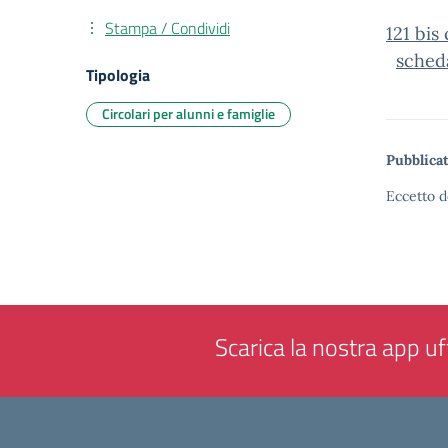
Stampa / Condividi
121 bis
sched
Tipologia
Circolari per alunni e famiglie
Pubblicat
Eccetto d
Scarica la nostra app uff