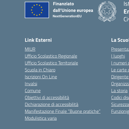
Is
En
Ci
— 
Link Esterni
La Scuo
MIUR
Presenta
Ufficio Scolastico Regionale
I luoghi
Ufficio Scolastico Territoriale
I numeri 
Scuola in Chiaro
Le carte 
Iscrizioni On Line
Dirigente
Invalsi
Organizz
Comune
La storia
Obiettivi di accessibilità
Codici di
Dichiarazione di accessibilità
Sicurezza
Manifestazione Finale “Buone pratiche”
Funzion
Modulistica varia