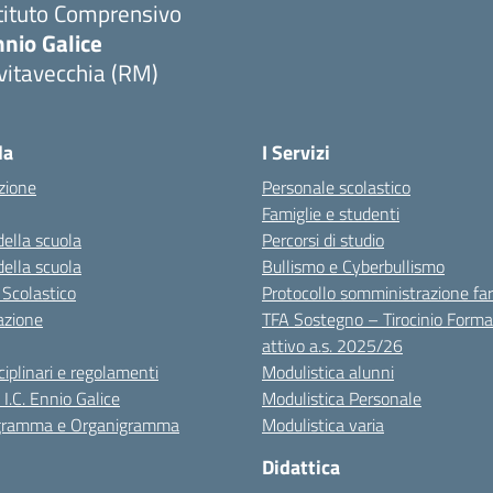
tituto Comprensivo
nio Galice
vitavecchia (RM)
Visita la pagina iniziale della scuola
la
I Servizi
zione
Personale scolastico
Famiglie e studenti
della scuola
Percorsi di studio
della scuola
Bullismo e Cyberbullismo
 Scolastico
Protocollo somministrazione fa
azione
TFA Sostegno – Tirocinio Forma
attivo a.s. 2025/26
sciplinari e regolamenti
Modulistica alunni
 I.C. Ennio Galice
Modulistica Personale
igramma e Organigramma
Modulistica varia
Didattica