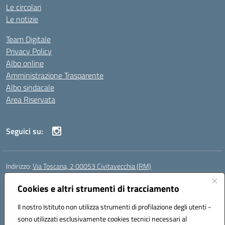
Le circolari
Le notizie
Team Digitale
Privacy Policy
Albo online
Amministrazione Trasparente
Albo sindacale
Area Riservata
Seguici su:
Indirizzo:
Via Toscana, 2 00053 Civitavecchia (RM)
Centralino:
076631482
Email:
rmic8b900g@istruzione.it
Posta elettronica certificata (PEC):
Cookies e altri strumenti di tracciamento
rmic8b900g@pec.istruzione.it
Codice fiscale: 91038380589
Il nostro Istituto non utilizza strumenti di profilazione degli utenti -
Codice meccanografico:
RMIC8B900G
sono utilizzati esclusivamente cookies tecnici necessari al