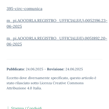
395-circ-comunica
m_pi.AOODRLA.REGISTRO_UFFICIALE(U).0052196.23-
06-2025
m_pi.AOODRLA.REGISTRO_UFFICIALE(E).0051892.20-
06-2025
Pubblicato:
24.06.2025
-
Revisione:
24.06.2025
Eccetto dove diversamente specificato, questo articolo è
stato rilasciato sotto Licenza Creative Commons
Attribuzione 4.0 Italia.
Stampa / Condividi