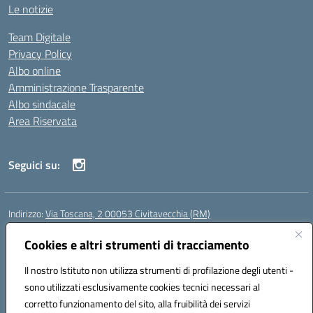
Le notizie
Team Digitale
Privacy Policy
Albo online
Amministrazione Trasparente
Albo sindacale
Area Riservata
Seguici su:
Indirizzo:
Via Toscana, 2 00053 Civitavecchia (RM)
Centralino:
076631482
Email:
rmic8b900g@istruzione.it
Posta elettronica certificata (PEC):
Cookies e altri strumenti di tracciamento
rmic8b900g@pec.istruzione.it
Codice fiscale: 91038380589
Il nostro Istituto non utilizza strumenti di profilazione degli utenti -
Codice meccanografico:
RMIC8B900G
sono utilizzati esclusivamente cookies tecnici necessari al
Codice Indice delle Pubbliche Amministrazioni (IPA): istsc_rmic8b900g
corretto funzionamento del sito, alla fruibilità dei servizi
Codice unico di fatturazione (CUF): UFP4NO