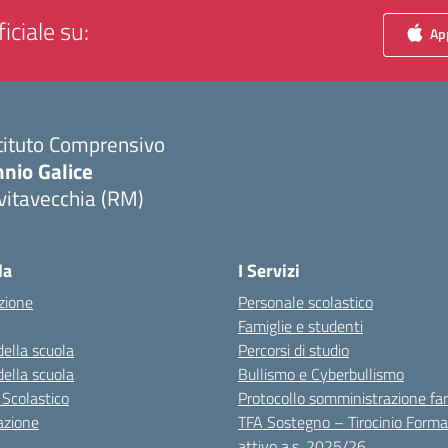
iciale su:
App
tituto Comprensivo
nio Galice
vitavecchia (RM)
Visita la pagina iniziale della scuola
la
I Servizi
zione
Personale scolastico
Famiglie e studenti
della scuola
Percorsi di studio
della scuola
Bullismo e Cyberbullismo
 Scolastico
Protocollo somministrazione fa
azione
TFA Sostegno – Tirocinio Forma
attivo a.s. 2025/26