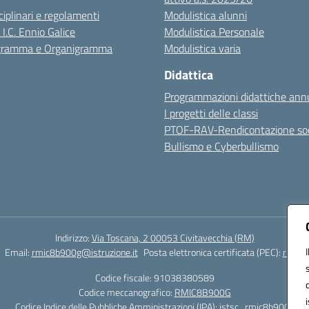
sciplinari e regolamenti
Modulistica alunni
 I.C. Ennio Galice
Modulistica Personale
igramma e Organigramma
Modulistica varia
Didattica
Programmazioni didattiche annu
I progetti delle classi
PTOF-RAV-Rendicontazione soc
Bullismo e Cyberbullismo
Indirizzo:
Via Toscana, 2 00053 Civitavecchia (RM)
Email:
rmic8b900g@istruzione.it
Posta elettronica certificata (PEC):
rmic8b
Codice fiscale: 91038380589
Codice meccanografico:
RMIC8B900G
Codice Indice delle Pubbliche Amministrazioni (IPA): istsc_rmic8b900g