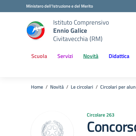
Vai ai contenuti
Vai al menu di navigazione
Vai al footer
Ministero dell'Istruzione e del Merito
Istituto Comprensivo
Ennio Galice
Civitavecchia (RM)
Scuola
Servizi
Novità
Didattica
Home
Novità
Le circolari
Circolari per alun
Circolare 263
Concorso