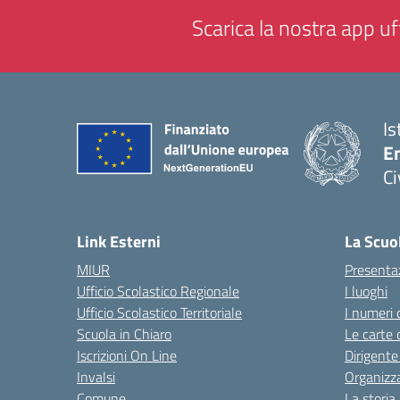
Scarica la nostra app uff
Is
En
Ci
— 
Link Esterni
La Scuo
MIUR
Presenta
Ufficio Scolastico Regionale
I luoghi
Ufficio Scolastico Territoriale
I numeri 
Scuola in Chiaro
Le carte 
Iscrizioni On Line
Dirigente
Invalsi
Organizz
Comune
La storia