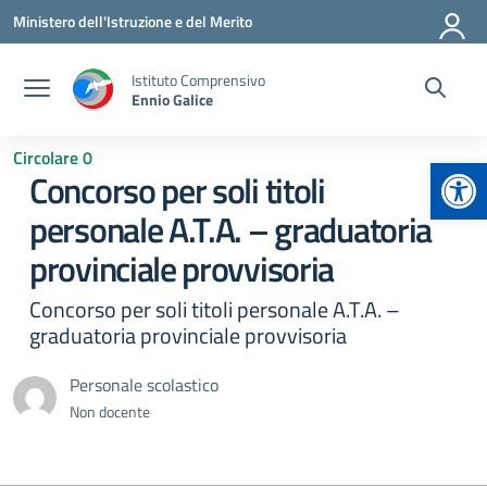
Vai ai contenuti
Vai al menu di navigazione
Vai al footer
Ministero dell'Istruzione e del Merito
Istituto Comprensivo
Ennio Galice
Circolare 0
Apr
Concorso per soli titoli
personale A.T.A. – graduatoria
provinciale provvisoria
Concorso per soli titoli personale A.T.A. –
graduatoria provinciale provvisoria
Personale scolastico
Non docente