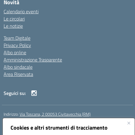
Novità
Calendario eventi
Le circolari
Le notizie
Team Digitale
Privacy Policy
Albo online
Amministrazione Trasparente
Albo sindacale
Area Riservata
Seguici su:
Indirizzo:
Via Toscana, 2 00053 Civitavecchia (RM)
Centralino:
076631482
Email:
rmic8b900g@istruzione.it
Posta elettronica certificata (PEC):
Cookies e altri strumenti di tracciamento
rmic8b900g@pec.istruzione.it