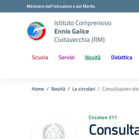
Vai ai contenuti
Vai al menu di navigazione
Vai al footer
Ministero dell'Istruzione e del Merito
Istituto Comprensivo
Ennio Galice
Civitavecchia (RM)
Scuola
Servizi
Novità
Didattica
Home
Novità
Le circolari
Consultazioni elet
Circolare 311
Consulta