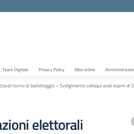
Team Digitale
Privacy Policy
Albo online
Amministrazio
torali turno di ballottaggio – Svolgimento colloqui orali esami di St
zioni elettorali