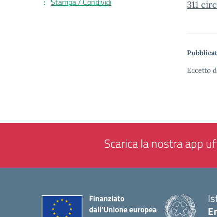
Stampa / Condividi
311 cir
Pubblicat
Eccetto d
Scarica la nostra app uff
Is
En