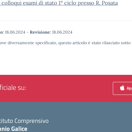
c colloqui esami di stato 1° ciclo presso R. Posata
o:
18.06.2024
-
Revisione:
18.06.2024
ove diversamente specificato, questo articolo è stato rilasciato sott
iciale su:
App
tituto Comprensivo
nio Galice