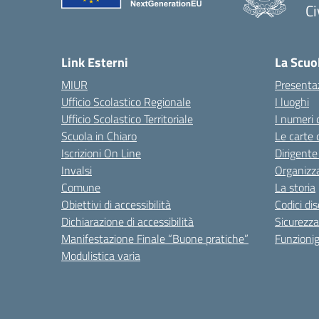
Ci
— 
Link Esterni
La Scuo
MIUR
Presenta
Ufficio Scolastico Regionale
I luoghi
Ufficio Scolastico Territoriale
I numeri 
Scuola in Chiaro
Le carte 
Iscrizioni On Line
Dirigente
Invalsi
Organizz
Comune
La storia
Obiettivi di accessibilità
Codici di
Dichiarazione di accessibilità
Sicurezza
Manifestazione Finale “Buone pratiche”
Funzion
Modulistica varia