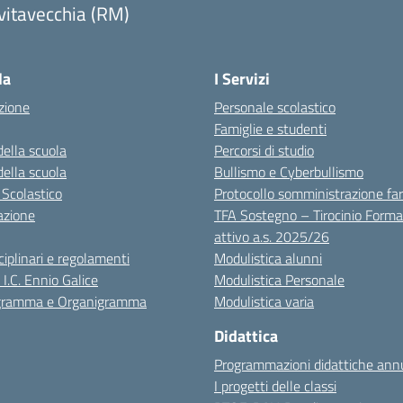
vitavecchia (RM)
Visita la pagina iniziale della scuola
la
I Servizi
zione
Personale scolastico
Famiglie e studenti
della scuola
Percorsi di studio
della scuola
Bullismo e Cyberbullismo
 Scolastico
Protocollo somministrazione fa
azione
TFA Sostegno – Tirocinio Forma
attivo a.s. 2025/26
sciplinari e regolamenti
Modulistica alunni
 I.C. Ennio Galice
Modulistica Personale
igramma e Organigramma
Modulistica varia
Didattica
Programmazioni didattiche annu
I progetti delle classi