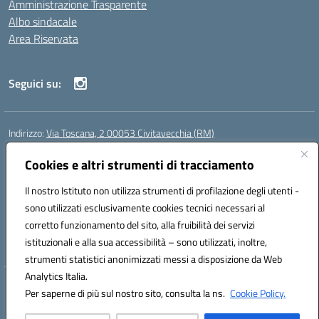
Amministrazione Trasparente
Albo sindacale
Area Riservata
Seguici su:
Indirizzo:
Via Toscana, 2 00053 Civitavecchia (RM)
Centralino:
076631482
Email:
rmic8b900g@istruzione.it
Posta elettronica certificata (PEC):
Cookies e altri strumenti di tracciamento
rmic8b900g@pec.istruzione.it
Codice fiscale: 91038380589
Il nostro Istituto non utilizza strumenti di profilazione degli utenti -
Codice meccanografico:
RMIC8B900G
sono utilizzati esclusivamente cookies tecnici necessari al
Codice Indice delle Pubbliche Amministrazioni (IPA): istsc_rmic8b900g
corretto funzionamento del sito, alla fruibilità dei servizi
Codice unico di fatturazione (CUF): UFP4NO
istituzionali e alla sua accessibilità – sono utilizzati, inoltre,
strumenti statistici anonimizzati messi a disposizione da Web
Analytics Italia.
Hosting & Powered by 3D Solution S.r.l.
Per saperne di più sul nostro sito, consulta la ns.
Cookie Policy.
Concept & Design by Designers Italia