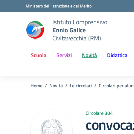
Vai ai contenuti
Vai al menu di navigazione
Vai al footer
Ministero dell'Istruzione e del Merito
Istituto Comprensivo
Ennio Galice
Civitavecchia (RM)
Scuola
Servizi
Novità
Didattica
Home
Novità
Le circolari
Circolari per alun
Circolare 304
convocaz