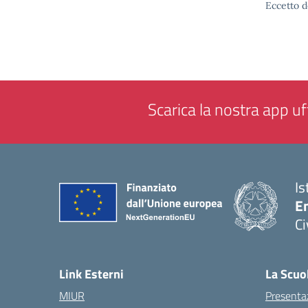
Eccetto d
Scarica la nostra app uff
Is
En
Ci
— 
Link Esterni
La Scuo
MIUR
Presenta