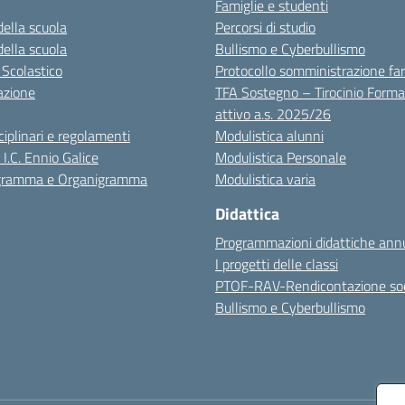
Famiglie e studenti
della scuola
Percorsi di studio
della scuola
Bullismo e Cyberbullismo
 Scolastico
Protocollo somministrazione fa
azione
TFA Sostegno – Tirocinio Forma
attivo a.s. 2025/26
sciplinari e regolamenti
Modulistica alunni
 I.C. Ennio Galice
Modulistica Personale
igramma e Organigramma
Modulistica varia
Didattica
Programmazioni didattiche annu
I progetti delle classi
PTOF-RAV-Rendicontazione soc
Bullismo e Cyberbullismo