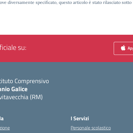
ove diversamente specificato, questo articolo è stato rilasciato sott
iciale su:
App
tituto Comprensivo
nio Galice
vitavecchia (RM)
Visita la pagina iniziale della scuola
la
I Servizi
zione
Personale scolastico