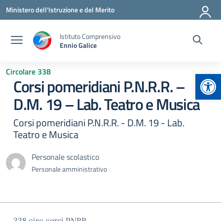
Vai ai contenuti
Vai al menu di navigazione
Vai al footer
Ministero dell'Istruzione e del Merito
Istituto Comprensivo
Ennio Galice
Circolare 338
Apr
Corsi pomeridiani P.N.R.R. –
D.M. 19 – Lab. Teatro e Musica
Corsi pomeridiani P.N.R.R. - D.M. 19 - Lab.
Teatro e Musica
Personale scolastico
Personale amministrativo
338 circ corsi PNRR