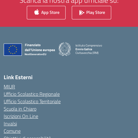
Scarica la nostra app ufficiale su:
App Store
Play Store
Istituto Comprensivo
Ennio Galice
Civitavecchia (RM)
— Visita la pagina iniziale della scuola
Link Esterni
MIUR
Ufficio Scolastico Regionale
Ufficio Scolastico Territoriale
Scuola in Chiaro
Iscrizioni On Line
Invalsi
Comune