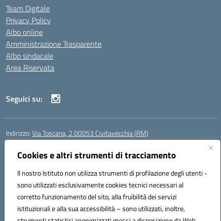
Team Digitale
Privacy Policy
Albo online
Amministrazione Trasparente
Albo sindacale
Area Riservata
Seguici su:
Indirizzo:
Via Toscana, 2 00053 Civitavecchia (RM)
Centralino:
076631482
Email:
rmic8b900g@istruzione.it
Posta elettronica certificata (PEC):
Cookies e altri strumenti di tracciamento
rmic8b900g@pec.istruzione.it
Codice fiscale: 91038380589
Il nostro Istituto non utilizza strumenti di profilazione degli utenti -
Codice meccanografico:
RMIC8B900G
sono utilizzati esclusivamente cookies tecnici necessari al
Codice Indice delle Pubbliche Amministrazioni (IPA): istsc_rmic8b900g
corretto funzionamento del sito, alla fruibilità dei servizi
Codice unico di fatturazione (CUF): UFP4NO
istituzionali e alla sua accessibilità – sono utilizzati, inoltre,
strumenti statistici anonimizzati messi a disposizione da Web