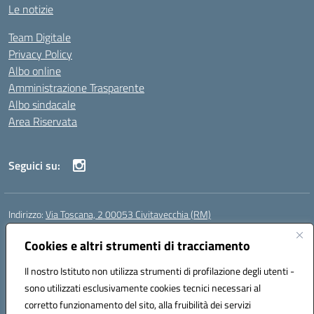
Le notizie
Team Digitale
Privacy Policy
Albo online
Amministrazione Trasparente
Albo sindacale
Area Riservata
Seguici su:
Indirizzo:
Via Toscana, 2 00053 Civitavecchia (RM)
Centralino:
076631482
Email:
rmic8b900g@istruzione.it
Posta elettronica certificata (PEC):
Cookies e altri strumenti di tracciamento
rmic8b900g@pec.istruzione.it
Codice fiscale: 91038380589
Il nostro Istituto non utilizza strumenti di profilazione degli utenti -
Codice meccanografico:
RMIC8B900G
sono utilizzati esclusivamente cookies tecnici necessari al
Codice Indice delle Pubbliche Amministrazioni (IPA): istsc_rmic8b900g
corretto funzionamento del sito, alla fruibilità dei servizi
Codice unico di fatturazione (CUF): UFP4NO