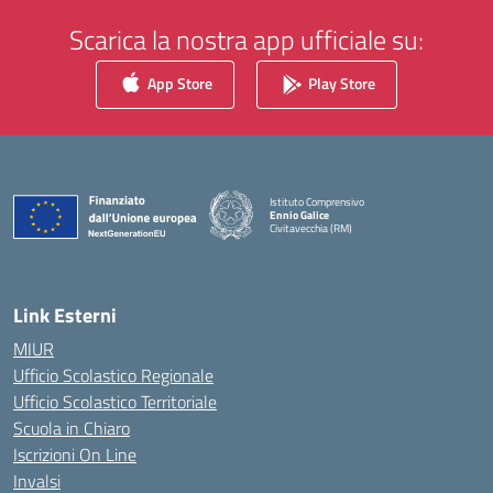
Scarica la nostra app ufficiale su:
App Store
Play Store
Istituto Comprensivo
Ennio Galice
Civitavecchia (RM)
— Visita la pagina iniziale della scuola
Link Esterni
MIUR
Ufficio Scolastico Regionale
Ufficio Scolastico Territoriale
Scuola in Chiaro
Iscrizioni On Line
Invalsi