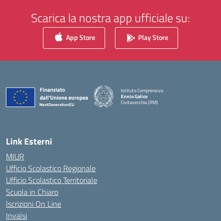
Scarica la nostra app ufficiale su:
App Store
Play Store
Istituto Comprensivo
Ennio Galice
Civitavecchia (RM)
— Visita la pagina iniziale della scuola
Link Esterni
MIUR
Ufficio Scolastico Regionale
Ufficio Scolastico Territoriale
Scuola in Chiaro
Iscrizioni On Line
Invalsi