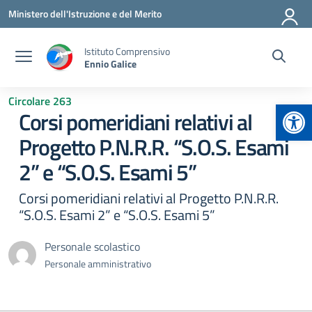
Vai ai contenuti
Vai al menu di navigazione
Vai al footer
Ministero dell'Istruzione e del Merito
Istituto Comprensivo
Ennio Galice
Circolare 263
Apr
Corsi pomeridiani relativi al
Progetto P.N.R.R. “S.O.S. Esami
2” e “S.O.S. Esami 5”
Corsi pomeridiani relativi al Progetto P.N.R.R.
“S.O.S. Esami 2” e “S.O.S. Esami 5”
Personale scolastico
Personale amministrativo