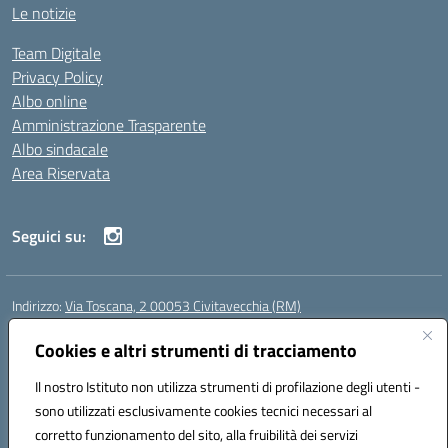
Le notizie
Team Digitale
Privacy Policy
Albo online
Amministrazione Trasparente
Albo sindacale
Area Riservata
Seguici su:
Indirizzo:
Via Toscana, 2 00053 Civitavecchia (RM)
Centralino:
076631482
Email:
rmic8b900g@istruzione.it
Posta elettronica certificata (PEC):
Cookies e altri strumenti di tracciamento
rmic8b900g@pec.istruzione.it
Codice fiscale: 91038380589
Il nostro Istituto non utilizza strumenti di profilazione degli utenti -
Codice meccanografico:
RMIC8B900G
sono utilizzati esclusivamente cookies tecnici necessari al
Codice Indice delle Pubbliche Amministrazioni (IPA): istsc_rmic8b900g
corretto funzionamento del sito, alla fruibilità dei servizi
Codice unico di fatturazione (CUF): UFP4NO