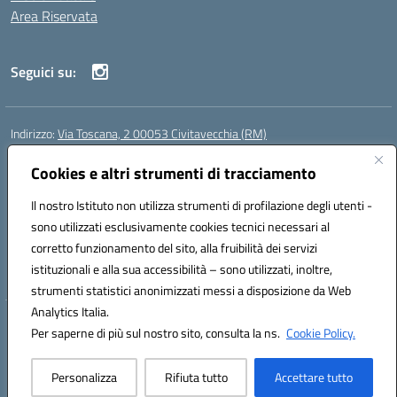
Area Riservata
Seguici su:
Indirizzo:
Via Toscana, 2 00053 Civitavecchia (RM)
Centralino:
076631482
Email:
rmic8b900g@istruzione.it
Posta elettronica certificata (PEC):
Cookies e altri strumenti di tracciamento
rmic8b900g@pec.istruzione.it
Codice fiscale: 91038380589
Il nostro Istituto non utilizza strumenti di profilazione degli utenti -
Codice meccanografico:
RMIC8B900G
sono utilizzati esclusivamente cookies tecnici necessari al
Codice Indice delle Pubbliche Amministrazioni (IPA): istsc_rmic8b900g
corretto funzionamento del sito, alla fruibilità dei servizi
Codice unico di fatturazione (CUF): UFP4NO
istituzionali e alla sua accessibilità – sono utilizzati, inoltre,
strumenti statistici anonimizzati messi a disposizione da Web
Analytics Italia.
Hosting & Powered by 3D Solution S.r.l.
Per saperne di più sul nostro sito, consulta la ns.
Cookie Policy.
Concept & Design by Designers Italia
Personalizza
Rifiuta tutto
Accettare tutto