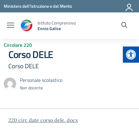
Vai ai contenuti
Vai al menu di navigazione
Vai al footer
Ministero dell'Istruzione e del Merito
Istituto Comprensivo
Ennio Galice
Circolare 220
Apr
Corso DELE
Corso DELE
Personale scolastico
Non docente
220 circ date corso dele. docx