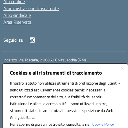
Albo online
Amministrazione Trasparente
Albo sindacale
Area Riservata
Seguici su:
Indirizzo:
Via Toscana, 2 00053 Civitavecchia (RM)
Centralino:
076631482
Email:
rmic8b900g@istruzione.it
Posta elettronica certificata (PEC):
Cookies e altri strumenti di tracciamento
rmic8b900g@pec.istruzione.it
Codice fiscale: 91038380589
Il nostro Istituto non utilizza strumenti di profilazione degli utenti -
Codice meccanografico:
RMIC8B900G
sono utilizzati esclusivamente cookies tecnici necessari al
Codice Indice delle Pubbliche Amministrazioni (IPA): istsc_rmic8b900g
corretto funzionamento del sito, alla fruibilità dei servizi
Codice unico di fatturazione (CUF): UFP4NO
istituzionali e alla sua accessibilità – sono utilizzati, inoltre,
strumenti statistici anonimizzati messi a disposizione da Web
Analytics Italia.
Hosting & Powered by 3D Solution S.r.l.
Per saperne di più sul nostro sito, consulta la ns.
Cookie Policy.