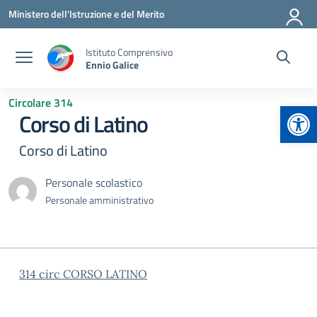
Vai ai contenuti
Vai al menu di navigazione
Vai al footer
Ministero dell'Istruzione e del Merito
Istituto Comprensivo
Ennio Galice
Circolare 314
Apr
Corso di Latino
Corso di Latino
Personale scolastico
Personale amministrativo
314 circ CORSO LATINO