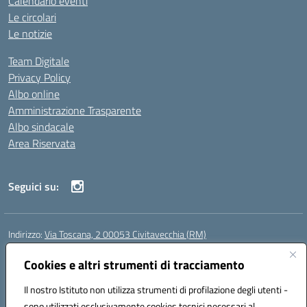
Calendario eventi
Le circolari
Le notizie
Team Digitale
Privacy Policy
Albo online
Amministrazione Trasparente
Albo sindacale
Area Riservata
Seguici su:
Indirizzo:
Via Toscana, 2 00053 Civitavecchia (RM)
Centralino:
076631482
Email:
rmic8b900g@istruzione.it
Posta elettronica certificata (PEC):
Cookies e altri strumenti di tracciamento
rmic8b900g@pec.istruzione.it
Codice fiscale: 91038380589
Il nostro Istituto non utilizza strumenti di profilazione degli utenti -
Codice meccanografico:
RMIC8B900G
sono utilizzati esclusivamente cookies tecnici necessari al