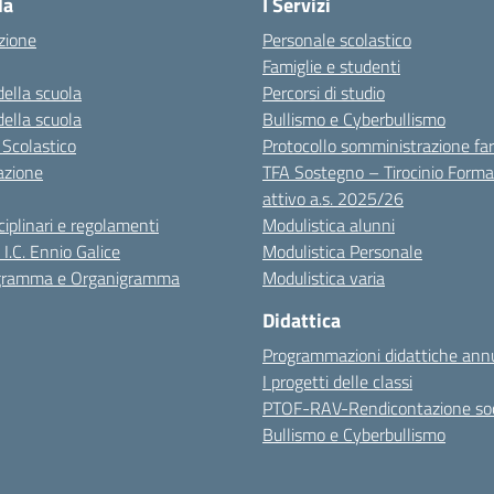
la
I Servizi
zione
Personale scolastico
Famiglie e studenti
della scuola
Percorsi di studio
della scuola
Bullismo e Cyberbullismo
 Scolastico
Protocollo somministrazione fa
azione
TFA Sostegno – Tirocinio Forma
attivo a.s. 2025/26
sciplinari e regolamenti
Modulistica alunni
 I.C. Ennio Galice
Modulistica Personale
igramma e Organigramma
Modulistica varia
Didattica
Programmazioni didattiche annu
I progetti delle classi
PTOF-RAV-Rendicontazione soc
Bullismo e Cyberbullismo