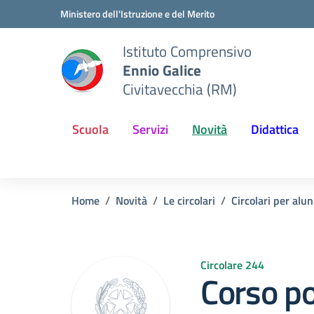
Vai ai contenuti
Vai al menu di navigazione
Vai al footer
Ministero dell'Istruzione e del Merito
Istituto Comprensivo
Ennio Galice
Civitavecchia (RM)
Scuola
Servizi
Novità
Didattica
Home
Novità
Le circolari
Circolari per alun
Circolare 244
Corso p