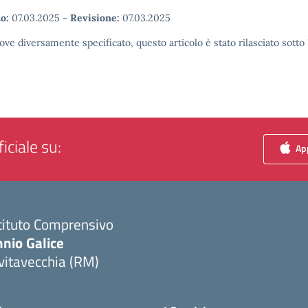
o:
07.03.2025
-
Revisione:
07.03.2025
ove diversamente specificato, questo articolo è stato rilasciato sott
iciale su:
App
tituto Comprensivo
nio Galice
vitavecchia (RM)
Visita la pagina iniziale della scuola