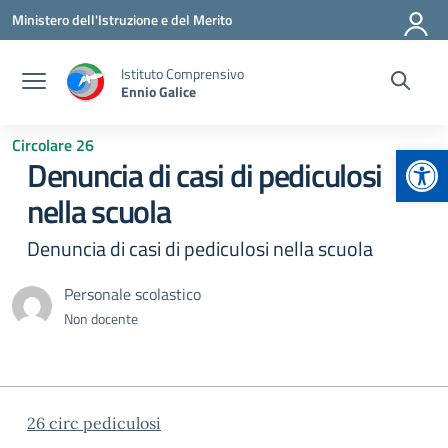
Vai ai contenuti
Vai al menu di navigazione
Vai al footer
Ministero dell'Istruzione e del Merito
Istituto Comprensivo
Ennio Galice
Circolare 26
Apr
Denuncia di casi di pediculosi
nella scuola
Denuncia di casi di pediculosi nella scuola
Personale scolastico
Non docente
26 circ pediculosi