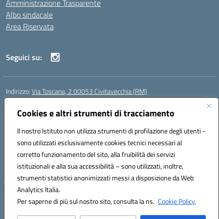
Amministrazione Trasparente
Albo sindacale
Area Riservata
Seguici su:
Indirizzo:
Via Toscana, 2 00053 Civitavecchia (RM)
Centralino:
076631482
Email:
rmic8b900g@istruzione.it
Posta elettronica certificata (PEC):
Cookies e altri strumenti di tracciamento
rmic8b900g@pec.istruzione.it
Codice fiscale: 91038380589
Il nostro Istituto non utilizza strumenti di profilazione degli utenti -
Codice meccanografico:
RMIC8B900G
sono utilizzati esclusivamente cookies tecnici necessari al
Codice Indice delle Pubbliche Amministrazioni (IPA): istsc_rmic8b900g
corretto funzionamento del sito, alla fruibilità dei servizi
Codice unico di fatturazione (CUF): UFP4NO
istituzionali e alla sua accessibilità – sono utilizzati, inoltre,
strumenti statistici anonimizzati messi a disposizione da Web
Analytics Italia.
Hosting & Powered by 3D Solution S.r.l.
Per saperne di più sul nostro sito, consulta la ns.
Cookie Policy.
Concept & Design by Designers Italia