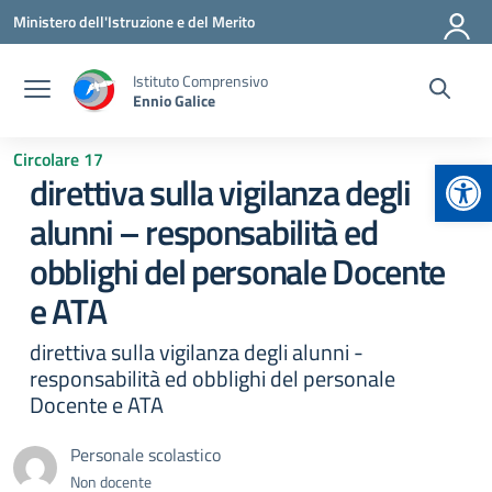
Vai ai contenuti
Vai al menu di navigazione
Vai al footer
Ministero dell'Istruzione e del Merito
Istituto Comprensivo
Ennio Galice
Circolare 17
Apr
direttiva sulla vigilanza degli
alunni – responsabilità ed
obblighi del personale Docente
e ATA
direttiva sulla vigilanza degli alunni -
responsabilità ed obblighi del personale
Docente e ATA
Personale scolastico
Non docente