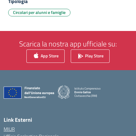
Tipologia
Circolari per alunni e famiglie
Scarica la nostra app ufficiale su:
App Store
Play Store
Istituto Comprensivo
Ennio Galice
Civitavecchia (RM)
— Visita la pagina iniziale della scuola
Link Esterni
MIUR