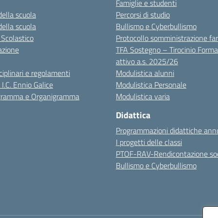
Famiglie e studenti
della scuola
Percorsi di studio
della scuola
Bullismo e Cyberbullismo
 Scolastico
Protocollo somministrazione fa
azione
TFA Sostegno – Tirocinio Forma
attivo a.s. 2025/26
sciplinari e regolamenti
Modulistica alunni
 I.C. Ennio Galice
Modulistica Personale
igramma e Organigramma
Modulistica varia
Didattica
Programmazioni didattiche annu
I progetti delle classi
PTOF-RAV-Rendicontazione soc
Bullismo e Cyberbullismo