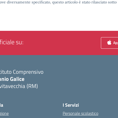
ove diversamente specificato, questo articolo è stato rilasciato sott
iciale su:
App
tituto Comprensivo
nio Galice
vitavecchia (RM)
Visita la pagina iniziale della scuola
la
I Servizi
zione
Personale scolastico