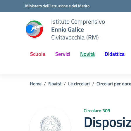
Vai ai contenuti
Vai al menu di navigazione
Vai al footer
Ministero dell'Istruzione e del Merito
Istituto Comprensivo
Ennio Galice
Civitavecchia (RM)
Scuola
Servizi
Novità
Didattica
Home
Novità
Le circolari
Circolari per doc
Circolare 303
Disposiz