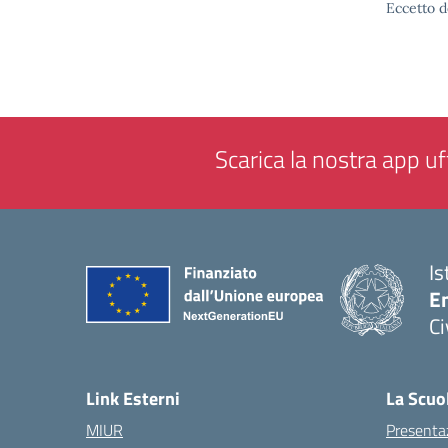
Eccetto d
Scarica la nostra app uff
Is
En
Ci
— 
Link Esterni
La Scuo
MIUR
Presenta