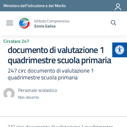
Vai ai contenuti
Vai al menu di navigazione
Vai al footer
Ministero dell'Istruzione e del Merito
Istituto Comprensivo
Ennio Galice
Circolare 247
Apr
documento di valutazione 1
quadrimestre scuola primaria
247 circ documento di valutazione 1
quadrimestre scuola primaria
Personale scolastico
Non docente
247 circ documento di valutazione 1 quadrimestre