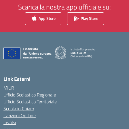
Scarica la nostra app ufficiale su:
App Store
Play Store
Istituto Comprensivo
Ennio Galice
Civitavecchia (RM)
— Visita la pagina iniziale della scuola
Link Esterni
MIUR
Ufficio Scolastico Regionale
Ufficio Scolastico Territoriale
Scuola in Chiaro
Iscrizioni On Line
Invalsi