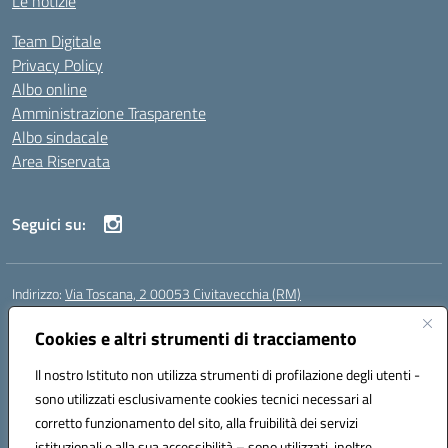
Le notizie
Team Digitale
Privacy Policy
Albo online
Amministrazione Trasparente
Albo sindacale
Area Riservata
Seguici su:
Indirizzo:
Via Toscana, 2 00053 Civitavecchia (RM)
Centralino:
076631482
Email:
rmic8b900g@istruzione.it
Posta elettronica certificata (PEC):
Cookies e altri strumenti di tracciamento
rmic8b900g@pec.istruzione.it
Codice fiscale: 91038380589
Il nostro Istituto non utilizza strumenti di profilazione degli utenti -
Codice meccanografico:
RMIC8B900G
sono utilizzati esclusivamente cookies tecnici necessari al
Codice Indice delle Pubbliche Amministrazioni (IPA): istsc_rmic8b900g
corretto funzionamento del sito, alla fruibilità dei servizi
Codice unico di fatturazione (CUF): UFP4NO
istituzionali e alla sua accessibilità – sono utilizzati, inoltre,