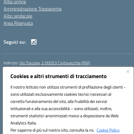
Albo online
Amministrazione Trasparente
Albo sindacale
Area Riservata
Seguici su:
Indirizzo:
Via Toscana, 2 00053 Civitavecchia (RM)
Centralino:
076631482
Email:
rmic8b900g@istruzione.it
Posta elettronica certificata (PEC):
Cookies e altri strumenti di tracciamento
rmic8b900g@pec.istruzione.it
Codice fiscale: 91038380589
Il nostro Istituto non utilizza strumenti di profilazione degli utenti -
Codice meccanografico:
RMIC8B900G
sono utilizzati esclusivamente cookies tecnici necessari al
Codice Indice delle Pubbliche Amministrazioni (IPA): istsc_rmic8b900g
corretto funzionamento del sito, alla fruibilità dei servizi
Codice unico di fatturazione (CUF): UFP4NO
istituzionali e alla sua accessibilità – sono utilizzati, inoltre,
strumenti statistici anonimizzati messi a disposizione da Web
Analytics Italia.
Hosting & Powered by 3D Solution S.r.l.
Per saperne di più sul nostro sito, consulta la ns.
Cookie Policy.