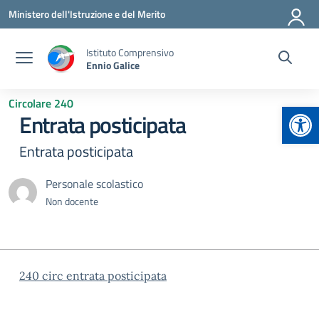
Vai ai contenuti
Vai al menu di navigazione
Vai al footer
Ministero dell'Istruzione e del Merito
Istituto Comprensivo
Ennio Galice
Circolare 240
Apr
Entrata posticipata
Entrata posticipata
Personale scolastico
Non docente
240 circ entrata posticipata