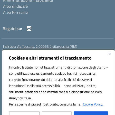
Amministrazione Trasparente
Albo sindacale
Area Riservata
Seguici su:
Indirizzo:
Via Toscana, 2 00053 Civitavecchia (RM)
Centralino:
076631482
Email:
rmic8b900g@istruzione.it
Posta elettronica certificata (PEC):
Cookies e altri strumenti di tracciamento
rmic8b900g@pec.istruzione.it
Codice fiscale: 91038380589
Il nostro Istituto non utilizza strumenti di profilazione degli utenti -
Codice meccanografico:
RMIC8B900G
sono utilizzati esclusivamente cookies tecnici necessari al
Codice Indice delle Pubbliche Amministrazioni (IPA): istsc_rmic8b900g
corretto funzionamento del sito, alla fruibilità dei servizi
Codice unico di fatturazione (CUF): UFP4NO
istituzionali e alla sua accessibilità – sono utilizzati, inoltre,
strumenti statistici anonimizzati messi a disposizione da Web
Analytics Italia.
Hosting & Powered by 3D Solution S.r.l.
Per saperne di più sul nostro sito, consulta la ns.
Cookie Policy.
Concept & Design by Designers Italia