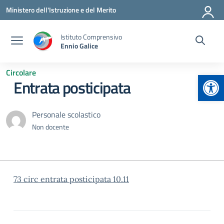
Vai ai contenuti
Vai al menu di navigazione
Vai al footer
Ministero dell'Istruzione e del Merito
Istituto Comprensivo
Ennio Galice
Circolare
Apr
Entrata posticipata
Personale scolastico
Non docente
73 circ entrata posticipata 10.11