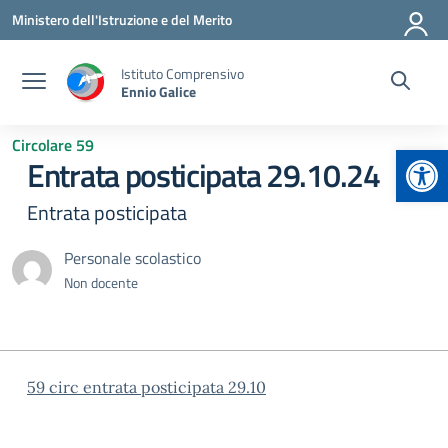
Vai ai contenuti
Vai al menu di navigazione
Vai al footer
Ministero dell'Istruzione e del Merito
Istituto Comprensivo
Ennio Galice
Circolare 59
Apr
Entrata posticipata 29.10.24
Entrata posticipata
Personale scolastico
Non docente
59 circ entrata posticipata 29.10