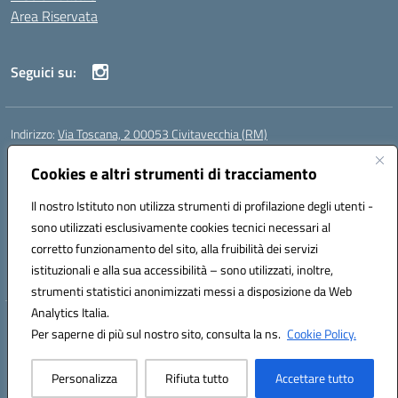
Area Riservata
Seguici su:
Indirizzo:
Via Toscana, 2 00053 Civitavecchia (RM)
Centralino:
076631482
Email:
rmic8b900g@istruzione.it
Posta elettronica certificata (PEC):
Cookies e altri strumenti di tracciamento
rmic8b900g@pec.istruzione.it
Codice fiscale: 91038380589
Il nostro Istituto non utilizza strumenti di profilazione degli utenti -
Codice meccanografico:
RMIC8B900G
sono utilizzati esclusivamente cookies tecnici necessari al
Codice Indice delle Pubbliche Amministrazioni (IPA): istsc_rmic8b900g
corretto funzionamento del sito, alla fruibilità dei servizi
Codice unico di fatturazione (CUF): UFP4NO
istituzionali e alla sua accessibilità – sono utilizzati, inoltre,
strumenti statistici anonimizzati messi a disposizione da Web
Analytics Italia.
Hosting & Powered by 3D Solution S.r.l.
Per saperne di più sul nostro sito, consulta la ns.
Cookie Policy.
Concept & Design by Designers Italia
Personalizza
Rifiuta tutto
Accettare tutto