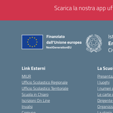
Scarica la nostra app uff
Is
En
Ci
— 
Link Esterni
La Scuo
MIUR
Presenta
Ufficio Scolastico Regionale
I luoghi
Ufficio Scolastico Territoriale
I numeri 
Scuola in Chiaro
Le carte 
Iscrizioni On Line
Dirigente
Invalsi
Organizz
Comune
La storia