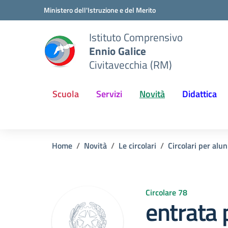
Vai ai contenuti
Vai al menu di navigazione
Vai al footer
Ministero dell'Istruzione e del Merito
Istituto Comprensivo
Ennio Galice
Civitavecchia (RM)
Scuola
Servizi
Novità
Didattica
Home
Novità
Le circolari
Circolari per alun
Circolare 78
entrata 