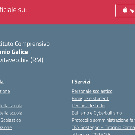
iciale su:
App
tituto Comprensivo
nio Galice
vitavecchia (RM)
Visita la pagina iniziale della scuola
la
I Servizi
zione
Personale scolastico
Famiglie e studenti
della scuola
Percorsi di studio
della scuola
Bullismo e Cyberbullismo
 Scolastico
Protocollo somministrazione fa
azione
TFA Sostegno – Tirocinio Forma
attivo a.s. 2025/26