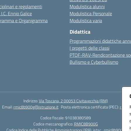
sciplinari e regolamenti
Modulistica alunni
 I.C. Ennio Galice
Modulistica Personale
igramma e Organigramma
Modulistica varia
Didattica
Programmazioni didattiche annu
I progetti delle classi
PTOF-RAV-Rendicontazione soc
Bullismo e Cyberbullismo
Indirizzo:
Via Toscana, 2 00053 Civitavecchia (RM)
Email:
rmic8b900g@istruzione.it
Posta elettronica certificata (PEC):
rmic8b
Codice fiscale: 91038380589
Codice meccanografico:
RMIC8B900G
Codice Indice delle Pubbliche Amministrazioni (IPA): istsc_rmic8b900g