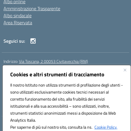
Albo online
Amministrazione Trasparente
Albo sindacale
Area Riservata
Seguici su:
Indirizzo:
Via Toscana, 2 00053 Civitavecchia (RM)
Centralino:
076631482
Email:
rmic8b900g@istruzione.it
Posta elettronica certificata (PEC):
Cookies e altri strumenti di tracciamento
rmic8b900g@pec.istruzione.it
Codice fiscale: 91038380589
Il nostro Istituto non utilizza strumenti di profilazione degli utenti -
Codice meccanografico:
RMIC8B900G
sono utilizzati esclusivamente cookies tecnici necessari al
Codice Indice delle Pubbliche Amministrazioni (IPA): istsc_rmic8b900g
corretto funzionamento del sito, alla fruibilità dei servizi
Codice unico di fatturazione (CUF): UFP4NO
istituzionali e alla sua accessibilità – sono utilizzati, inoltre,
strumenti statistici anonimizzati messi a disposizione da Web
Analytics Italia.
Hosting & Powered by 3D Solution S.r.l.
Per saperne di più sul nostro sito, consulta la ns.
Cookie Policy.