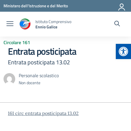
Vai ai contenuti
Vai al menu di navigazione
Vai al footer
Ministero dell'Istruzione e del Merito
Istituto Comprensivo
Ennio Galice
Circolare 161
Apr
Entrata posticipata
Entrata posticipata 13.02
Personale scolastico
Non docente
161 circ entrata posticipata 13.02