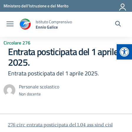
Vai ai contenuti
Vai al menu di navigazione
Vai al footer
Ministero dell'Istruzione e del Merito
Istituto Comprensivo
Ennio Galice
Circolare 276
Apr
Entrata posticipata del 1 aprile
2025.
Entrata posticipata del 1 aprile 2025.
Personale scolastico
Non docente
276 circ entrata posticipata del 1.04 ass sind cisl