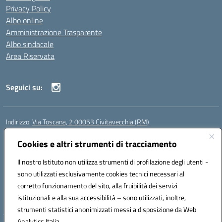
Privacy Policy
Albo online
Amministrazione Trasparente
Albo sindacale
Area Riservata
Seguici su:
Indirizzo:
Via Toscana, 2 00053 Civitavecchia (RM)
Centralino:
076631482
Email:
rmic8b900g@istruzione.it
Posta elettronica certificata (PEC):
Cookies e altri strumenti di tracciamento
rmic8b900g@pec.istruzione.it
Codice fiscale: 91038380589
Il nostro Istituto non utilizza strumenti di profilazione degli utenti -
Codice meccanografico:
RMIC8B900G
sono utilizzati esclusivamente cookies tecnici necessari al
Codice Indice delle Pubbliche Amministrazioni (IPA): istsc_rmic8b900g
corretto funzionamento del sito, alla fruibilità dei servizi
Codice unico di fatturazione (CUF): UFP4NO
istituzionali e alla sua accessibilità – sono utilizzati, inoltre,
strumenti statistici anonimizzati messi a disposizione da Web
Analytics Italia.