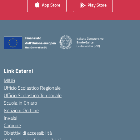
App Store
Play Store
Istituto Comprensivo
Ennio Galice
Civitavecchia (RM)
— Visita la pagina iniziale della scuola
Link Esterni
MIUR
Ufficio Scolastico Regionale
Ufficio Scolastico Territoriale
Scuola in Chiaro
Iscrizioni On Line
Invalsi
Comune
Obiettivi di accessibilità