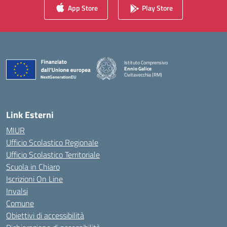
App Store
Play Store
Istituto Comprensivo
Ennio Galice
Civitavecchia (RM)
— Visita la pagina iniziale della scuola
Link Esterni
MIUR
Ufficio Scolastico Regionale
Ufficio Scolastico Territoriale
Scuola in Chiaro
Iscrizioni On Line
Invalsi
Comune
Obiettivi di accessibilità