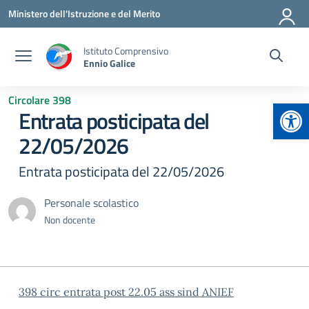
Vai ai contenuti
Vai al menu di navigazione
Vai al footer
Ministero dell'Istruzione e del Merito
Istituto Comprensivo
Ennio Galice
Circolare 398
Apr
Entrata posticipata del
22/05/2026
Entrata posticipata del 22/05/2026
Personale scolastico
Non docente
398 circ entrata post 22.05 ass sind ANIEF