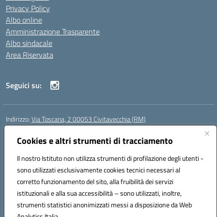
Privacy Policy
Albo online
Amministrazione Trasparente
Albo sindacale
Area Riservata
Seguici su:
Indirizzo:
Via Toscana, 2 00053 Civitavecchia (RM)
Centralino:
076631482
Email:
rmic8b900g@istruzione.it
Posta elettronica certificata (PEC):
Cookies e altri strumenti di tracciamento
rmic8b900g@pec.istruzione.it
Codice fiscale: 91038380589
Il nostro Istituto non utilizza strumenti di profilazione degli utenti -
Codice meccanografico:
RMIC8B900G
sono utilizzati esclusivamente cookies tecnici necessari al
Codice Indice delle Pubbliche Amministrazioni (IPA): istsc_rmic8b900g
corretto funzionamento del sito, alla fruibilità dei servizi
Codice unico di fatturazione (CUF): UFP4NO
istituzionali e alla sua accessibilità – sono utilizzati, inoltre,
strumenti statistici anonimizzati messi a disposizione da Web
Analytics Italia.