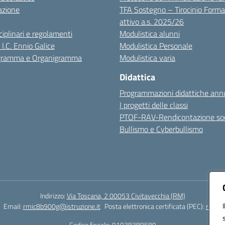
azione
TFA Sostegno – Tirocinio Forma
attivo a.s. 2025/26
sciplinari e regolamenti
Modulistica alunni
 I.C. Ennio Galice
Modulistica Personale
igramma e Organigramma
Modulistica varia
Didattica
Programmazioni didattiche annu
I progetti delle classi
PTOF-RAV-Rendicontazione soc
Bullismo e Cyberbullismo
Indirizzo:
Via Toscana, 2 00053 Civitavecchia (RM)
Email:
rmic8b900g@istruzione.it
Posta elettronica certificata (PEC):
rmic8b
Codice fiscale: 91038380589