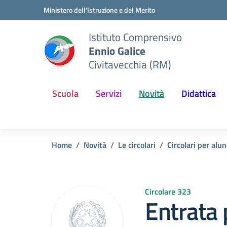
Vai ai contenuti
Vai al menu di navigazione
Vai al footer
Ministero dell'Istruzione e del Merito
Istituto Comprensivo
Ennio Galice
Civitavecchia (RM)
Scuola
Servizi
Novità
Didattica
Home
Novità
Le circolari
Circolari per alun
Circolare 323
Entrata 