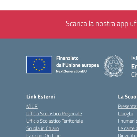
Scarica la nostra app uff
Is
En
Ci
— 
Link Esterni
La Scuo
MIUR
Presenta
Ufficio Scolastico Regionale
I luoghi
Ufficio Scolastico Territoriale
I numeri 
Scuola in Chiaro
Le carte 
Iscrizioni On Line
Dirigente