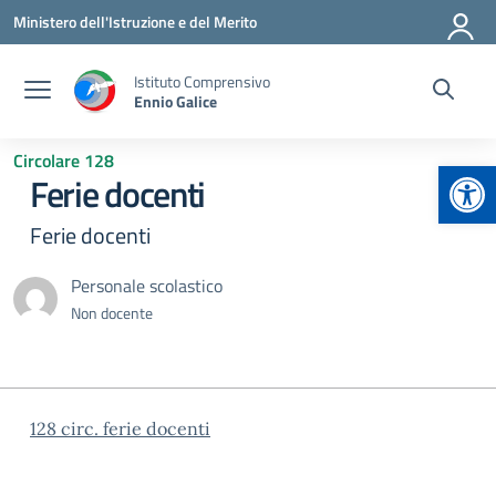
Vai ai contenuti
Vai al menu di navigazione
Vai al footer
Ministero dell'Istruzione e del Merito
Istituto Comprensivo
Ennio Galice
Circolare 128
Apr
Ferie docenti
Ferie docenti
Personale scolastico
Non docente
128 circ. ferie docenti