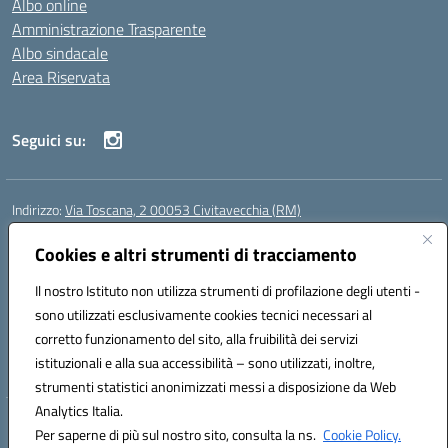
Albo online
Amministrazione Trasparente
Albo sindacale
Area Riservata
Seguici su:
Indirizzo:
Via Toscana, 2 00053 Civitavecchia (RM)
Centralino:
076631482
Email:
rmic8b900g@istruzione.it
Posta elettronica certificata (PEC):
Cookies e altri strumenti di tracciamento
rmic8b900g@pec.istruzione.it
Codice fiscale: 91038380589
Il nostro Istituto non utilizza strumenti di profilazione degli utenti -
Codice meccanografico:
RMIC8B900G
sono utilizzati esclusivamente cookies tecnici necessari al
Codice Indice delle Pubbliche Amministrazioni (IPA): istsc_rmic8b900g
corretto funzionamento del sito, alla fruibilità dei servizi
Codice unico di fatturazione (CUF): UFP4NO
istituzionali e alla sua accessibilità – sono utilizzati, inoltre,
strumenti statistici anonimizzati messi a disposizione da Web
Analytics Italia.
Hosting & Powered by 3D Solution S.r.l.
Per saperne di più sul nostro sito, consulta la ns.
Cookie Policy.