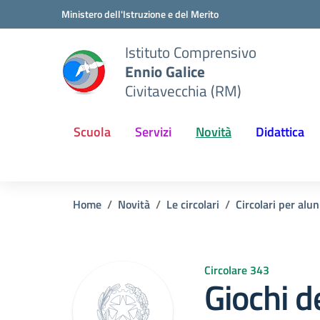
Vai ai contenuti
Vai al menu di navigazione
Vai al footer
Ministero dell'Istruzione e del Merito
Istituto Comprensivo
Ennio Galice
Civitavecchia (RM)
Scuola
Servizi
Novità
Didattica
Home
Novità
Le circolari
Circolari per alun
Circolare 343
Giochi d