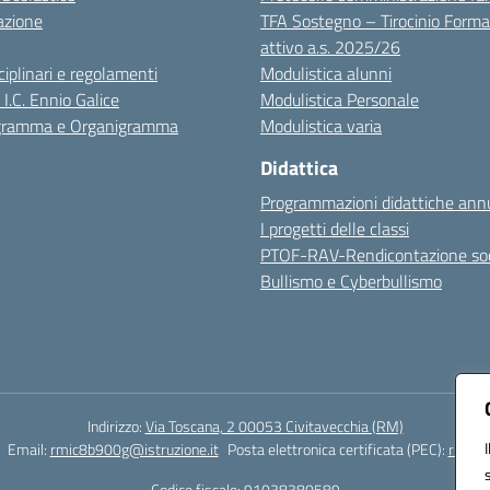
azione
TFA Sostegno – Tirocinio Forma
attivo a.s. 2025/26
sciplinari e regolamenti
Modulistica alunni
 I.C. Ennio Galice
Modulistica Personale
igramma e Organigramma
Modulistica varia
Didattica
Programmazioni didattiche annu
I progetti delle classi
PTOF-RAV-Rendicontazione soc
Bullismo e Cyberbullismo
Indirizzo:
Via Toscana, 2 00053 Civitavecchia (RM)
Email:
rmic8b900g@istruzione.it
Posta elettronica certificata (PEC):
rmic8b
Codice fiscale: 91038380589