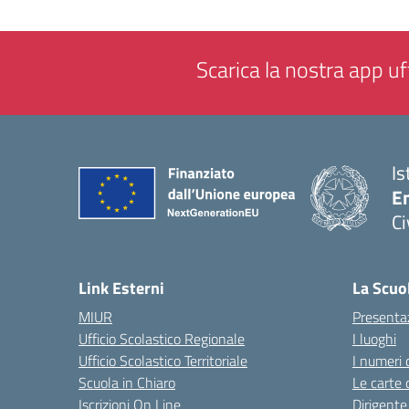
Scarica la nostra app uff
Is
En
Ci
— 
Link Esterni
La Scuo
MIUR
Presenta
Ufficio Scolastico Regionale
I luoghi
Ufficio Scolastico Territoriale
I numeri 
Scuola in Chiaro
Le carte 
Iscrizioni On Line
Dirigente