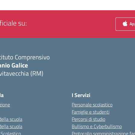
iciale su:
App
tituto Comprensivo
nio Galice
vitavecchia (RM)
Visita la pagina iniziale della scuola
la
I Servizi
zione
Personale scolastico
Famiglie e studenti
della scuola
Percorsi di studio
della scuola
Bullismo e Cyberbullismo
 Scolastico
Protocollo somministrazione fa