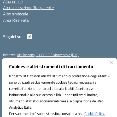
Albo online
Amministrazione Trasparente
Albo sindacale
Area Riservata
Seguici su:
Indirizzo:
Via Toscana, 2 00053 Civitavecchia (RM)
Centralino:
076631482
Email:
rmic8b900g@istruzione.it
Posta elettronica certificata (PEC):
Cookies e altri strumenti di tracciamento
rmic8b900g@pec.istruzione.it
Codice fiscale: 91038380589
Il nostro Istituto non utilizza strumenti di profilazione degli utenti -
Codice meccanografico:
RMIC8B900G
sono utilizzati esclusivamente cookies tecnici necessari al
Codice Indice delle Pubbliche Amministrazioni (IPA): istsc_rmic8b900g
corretto funzionamento del sito, alla fruibilità dei servizi
Codice unico di fatturazione (CUF): UFP4NO
istituzionali e alla sua accessibilità – sono utilizzati, inoltre,
strumenti statistici anonimizzati messi a disposizione da Web
Analytics Italia.
Hosting & Powered by 3D Solution S.r.l.
Per saperne di più sul nostro sito, consulta la ns.
Cookie Policy.