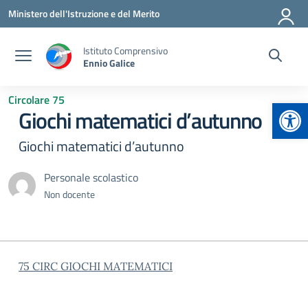
Vai ai contenuti
Vai al menu di navigazione
Vai al footer
Ministero dell'Istruzione e del Merito
Istituto Comprensivo
Ennio Galice
Circolare 75
Apr
Giochi matematici d’autunno
Giochi matematici d’autunno
Personale scolastico
Non docente
75 CIRC GIOCHI MATEMATICI