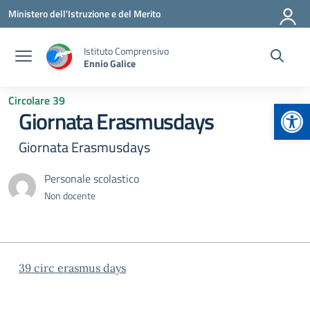
Vai ai contenuti
Vai al menu di navigazione
Vai al footer
Ministero dell'Istruzione e del Merito
Istituto Comprensivo
Ennio Galice
Circolare 39
Apr
Giornata Erasmusdays
Giornata Erasmusdays
Personale scolastico
Non docente
39 circ erasmus days