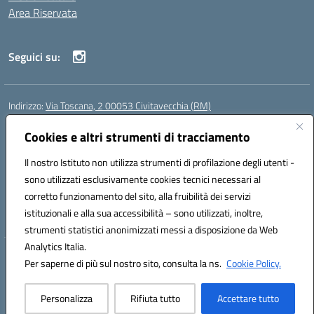
Area Riservata
Seguici su:
Indirizzo:
Via Toscana, 2 00053 Civitavecchia (RM)
Centralino:
076631482
Email:
rmic8b900g@istruzione.it
Posta elettronica certificata (PEC):
Cookies e altri strumenti di tracciamento
rmic8b900g@pec.istruzione.it
Codice fiscale: 91038380589
Il nostro Istituto non utilizza strumenti di profilazione degli utenti -
Codice meccanografico:
RMIC8B900G
sono utilizzati esclusivamente cookies tecnici necessari al
Codice Indice delle Pubbliche Amministrazioni (IPA): istsc_rmic8b900g
corretto funzionamento del sito, alla fruibilità dei servizi
Codice unico di fatturazione (CUF): UFP4NO
istituzionali e alla sua accessibilità – sono utilizzati, inoltre,
strumenti statistici anonimizzati messi a disposizione da Web
Analytics Italia.
Hosting & Powered by 3D Solution S.r.l.
Per saperne di più sul nostro sito, consulta la ns.
Cookie Policy.
Concept & Design by Designers Italia
Personalizza
Rifiuta tutto
Accettare tutto