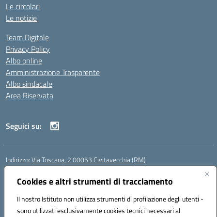
Le circolari
Le notizie
Team Digitale
Privacy Policy
Albo online
Amministrazione Trasparente
Albo sindacale
Area Riservata
Seguici su:
Indirizzo:
Via Toscana, 2 00053 Civitavecchia (RM)
Centralino:
076631482
Email:
rmic8b900g@istruzione.it
Posta elettronica certificata (PEC):
Cookies e altri strumenti di tracciamento
rmic8b900g@pec.istruzione.it
Codice fiscale: 91038380589
Il nostro Istituto non utilizza strumenti di profilazione degli utenti -
Codice meccanografico:
RMIC8B900G
sono utilizzati esclusivamente cookies tecnici necessari al