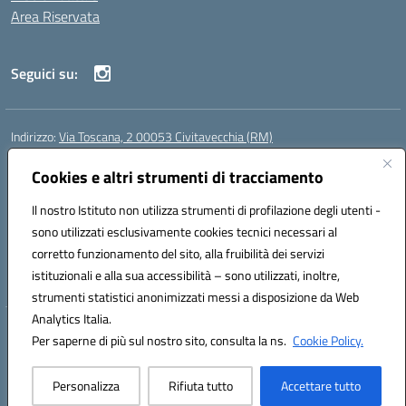
Area Riservata
Seguici su:
Indirizzo:
Via Toscana, 2 00053 Civitavecchia (RM)
Centralino:
076631482
Email:
rmic8b900g@istruzione.it
Posta elettronica certificata (PEC):
Cookies e altri strumenti di tracciamento
rmic8b900g@pec.istruzione.it
Codice fiscale: 91038380589
Il nostro Istituto non utilizza strumenti di profilazione degli utenti -
Codice meccanografico:
RMIC8B900G
sono utilizzati esclusivamente cookies tecnici necessari al
Codice Indice delle Pubbliche Amministrazioni (IPA): istsc_rmic8b900g
corretto funzionamento del sito, alla fruibilità dei servizi
Codice unico di fatturazione (CUF): UFP4NO
istituzionali e alla sua accessibilità – sono utilizzati, inoltre,
strumenti statistici anonimizzati messi a disposizione da Web
Analytics Italia.
Hosting & Powered by 3D Solution S.r.l.
Per saperne di più sul nostro sito, consulta la ns.
Cookie Policy.
Concept & Design by Designers Italia
Personalizza
Rifiuta tutto
Accettare tutto