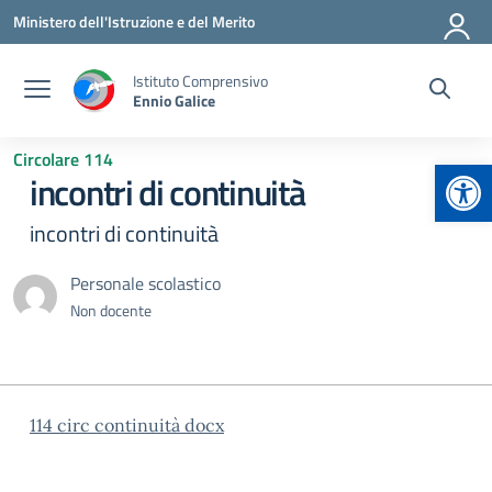
Vai ai contenuti
Vai al menu di navigazione
Vai al footer
Ministero dell'Istruzione e del Merito
Istituto Comprensivo
Ennio Galice
Circolare 114
Apr
incontri di continuità
incontri di continuità
Personale scolastico
Non docente
114 circ continuità docx