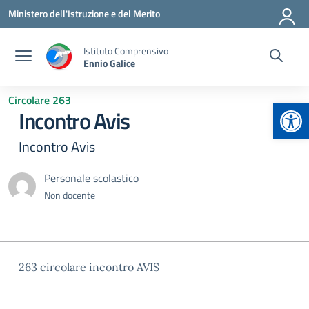
Vai ai contenuti
Vai al menu di navigazione
Vai al footer
Ministero dell'Istruzione e del Merito
Istituto Comprensivo
Ennio Galice
Circolare 263
Apr
Incontro Avis
Incontro Avis
Personale scolastico
Non docente
263 circolare incontro AVIS