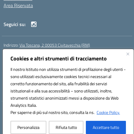
Area Riservata
Seguici su:
Indirizzo:
Via Toscana, 2 00053 Civitavecchia (RM)
Centralino:
076631482
Email:
rmic8b900g@istruzione.it
Posta elettronica certificata (PEC):
Cookies e altri strumenti di tracciamento
rmic8b900g@pec.istruzione.it
Codice fiscale: 91038380589
Il nostro Istituto non utilizza strumenti di profilazione degli utenti -
Codice meccanografico:
RMIC8B900G
sono utilizzati esclusivamente cookies tecnici necessari al
Codice Indice delle Pubbliche Amministrazioni (IPA): istsc_rmic8b900g
corretto funzionamento del sito, alla fruibilità dei servizi
Codice unico di fatturazione (CUF): UFP4NO
istituzionali e alla sua accessibilità – sono utilizzati, inoltre,
strumenti statistici anonimizzati messi a disposizione da Web
Analytics Italia.
Hosting & Powered by 3D Solution S.r.l.
Per saperne di più sul nostro sito, consulta la ns.
Cookie Policy.
Concept & Design by Designers Italia
Personalizza
Rifiuta tutto
Accettare tutto