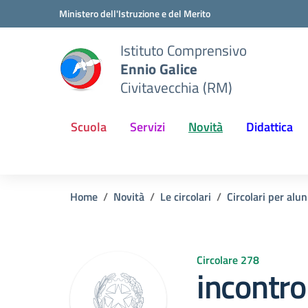
Vai ai contenuti
Vai al menu di navigazione
Vai al footer
Ministero dell'Istruzione e del Merito
Istituto Comprensivo
Ennio Galice
Civitavecchia (RM)
Scuola
Servizi
Novità
Didattica
Home
Novità
Le circolari
Circolari per alun
Circolare 278
incontro