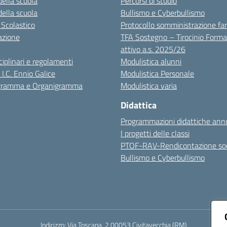
della scuola
Percorsi di studio
della scuola
Bullismo e Cyberbullismo
 Scolastico
Protocollo somministrazione fa
azione
TFA Sostegno – Tirocinio Forma
attivo a.s. 2025/26
sciplinari e regolamenti
Modulistica alunni
 I.C. Ennio Galice
Modulistica Personale
igramma e Organigramma
Modulistica varia
Didattica
Programmazioni didattiche annu
I progetti delle classi
PTOF-RAV-Rendicontazione soc
Bullismo e Cyberbullismo
Indirizzo:
Via Toscana, 2 00053 Civitavecchia (RM)