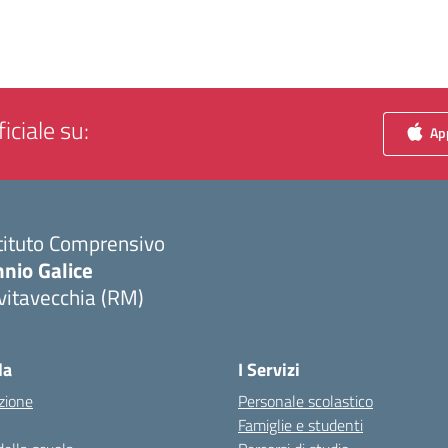
iciale su:
App
tituto Comprensivo
nio Galice
vitavecchia (RM)
Visita la pagina iniziale della scuola
la
I Servizi
zione
Personale scolastico
Famiglie e studenti