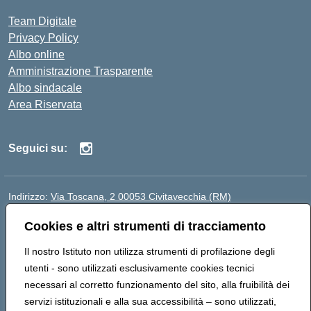
Team Digitale
Privacy Policy
Albo online
Amministrazione Trasparente
Albo sindacale
Area Riservata
Seguici su:
Indirizzo:
Via Toscana, 2 00053 Civitavecchia (RM)
Centralino:
076631482
Email:
rmic8b900g@istruzione.it
Cookies e altri strumenti di tracciamento
Posta elettronica certificata (PEC):
rmic8b900g@pec.istruzione.it
Codice fiscale: 91038380589
Il nostro Istituto non utilizza strumenti di profilazione degli
Codice meccanografico:
RMIC8B900G
utenti - sono utilizzati esclusivamente cookies tecnici
Codice Indice delle Pubbliche Amministrazioni (IPA):
necessari al corretto funzionamento del sito, alla fruibilità dei
istsc_rmic8b900g
servizi istituzionali e alla sua accessibilità – sono utilizzati,
Codice unico di fatturazione (CUF): UFP4NO