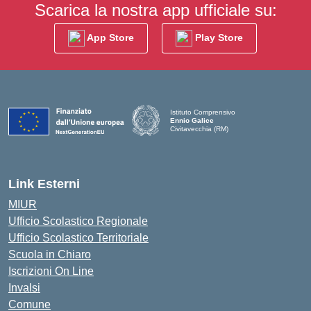
Scarica la nostra app ufficiale su:
App Store
Play Store
Istituto Comprensivo
Ennio Galice
Civitavecchia (RM)
— Visita la pagina iniziale della scuola
Link Esterni
MIUR
Ufficio Scolastico Regionale
Ufficio Scolastico Territoriale
Scuola in Chiaro
Iscrizioni On Line
Invalsi
Comune