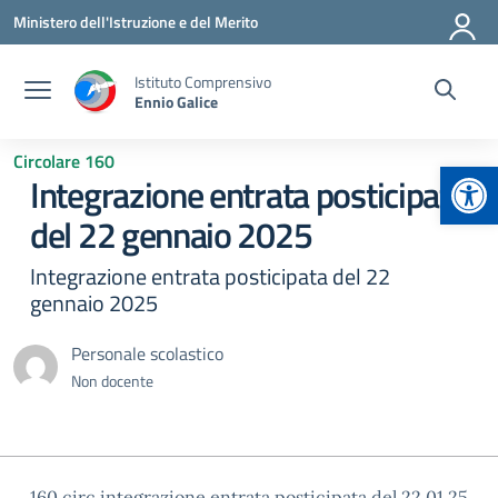
Vai ai contenuti
Vai al menu di navigazione
Vai al footer
Ministero dell'Istruzione e del Merito
Istituto Comprensivo
Ennio Galice
Circolare 160
Apr
Integrazione entrata posticipata
del 22 gennaio 2025
Integrazione entrata posticipata del 22
gennaio 2025
Personale scolastico
Non docente
160 circ integrazione entrata posticipata del 22.01.25