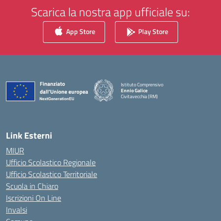
Scarica la nostra app ufficiale su:
App Store
Play Store
Istituto Comprensivo
Ennio Galice
Civitavecchia (RM)
— Visita la pagina iniziale della scuola
Link Esterni
MIUR
Ufficio Scolastico Regionale
Ufficio Scolastico Territoriale
Scuola in Chiaro
Iscrizioni On Line
Invalsi