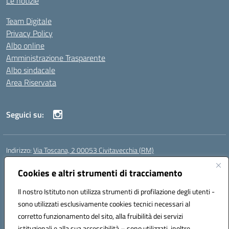
Le notizie
Team Digitale
Privacy Policy
Albo online
Amministrazione Trasparente
Albo sindacale
Area Riservata
Seguici su:
Indirizzo:
Via Toscana, 2 00053 Civitavecchia (RM)
Centralino:
076631482
Email:
rmic8b900g@istruzione.it
Posta elettronica certificata (PEC):
Cookies e altri strumenti di tracciamento
rmic8b900g@pec.istruzione.it
Codice fiscale: 91038380589
Il nostro Istituto non utilizza strumenti di profilazione degli utenti -
Codice meccanografico:
RMIC8B900G
sono utilizzati esclusivamente cookies tecnici necessari al
Codice Indice delle Pubbliche Amministrazioni (IPA): istsc_rmic8b900g
corretto funzionamento del sito, alla fruibilità dei servizi
Codice unico di fatturazione (CUF): UFP4NO
istituzionali e alla sua accessibilità – sono utilizzati, inoltre,