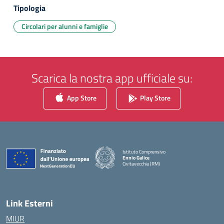
Tipologia
Circolari per alunni e famiglie
Scarica la nostra app ufficiale su:
App Store
Play Store
Istituto Comprensivo
Ennio Galice
Civitavecchia (RM)
— Visita la pagina iniziale della scuola
Link Esterni
MIUR