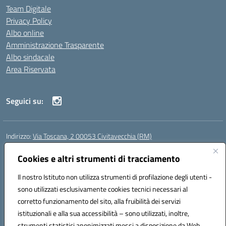
Team Digitale
Privacy Policy
Albo online
Amministrazione Trasparente
Albo sindacale
Area Riservata
Seguici su:
Indirizzo:
Via Toscana, 2 00053 Civitavecchia (RM)
Centralino:
076631482
Email:
rmic8b900g@istruzione.it
Posta elettronica certificata (PEC):
Cookies e altri strumenti di tracciamento
rmic8b900g@pec.istruzione.it
Codice fiscale: 91038380589
Il nostro Istituto non utilizza strumenti di profilazione degli utenti -
Codice meccanografico:
RMIC8B900G
sono utilizzati esclusivamente cookies tecnici necessari al
Codice Indice delle Pubbliche Amministrazioni (IPA): istsc_rmic8b900g
corretto funzionamento del sito, alla fruibilità dei servizi
Codice unico di fatturazione (CUF): UFP4NO
istituzionali e alla sua accessibilità – sono utilizzati, inoltre,
strumenti statistici anonimizzati messi a disposizione da Web