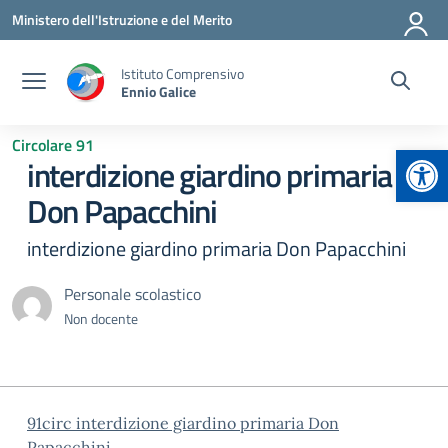
Vai ai contenuti
Vai al menu di navigazione
Vai al footer
Ministero dell'Istruzione e del Merito
Istituto Comprensivo
Ennio Galice
Circolare 91
Apr
interdizione giardino primaria
Don Papacchini
interdizione giardino primaria Don Papacchini
Personale scolastico
Non docente
91circ interdizione giardino primaria Don
Papacchini