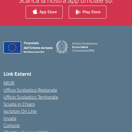
Scarica la nostra app ufficiale su:
App Store
Play Store
Istituto Comprensivo
Ennio Galice
Civitavecchia (RM)
— Visita la pagina iniziale della scuola
Link Esterni
MIUR
Ufficio Scolastico Regionale
Ufficio Scolastico Territoriale
Scuola in Chiaro
Iscrizioni On Line
Invalsi
Comune