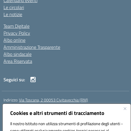
Calendario eventi
Le circolari
Le notizie
Team Digitale
Privacy Policy
Albo online
Amministrazione Trasparente
Albo sindacale
Area Riservata
Seguici su:
Indirizzo:
Via Toscana, 2 00053 Civitavecchia (RM)
Centralino:
076631482
Email:
rmic8b900g@istruzione.it
Posta elettronica certificata (PEC):
Cookies e altri strumenti di tracciamento
rmic8b900g@pec.istruzione.it
Codice fiscale: 91038380589
Il nostro Istituto non utilizza strumenti di profilazione degli utenti -
Codice meccanografico:
RMIC8B900G
sono utilizzati esclusivamente cookies tecnici necessari al