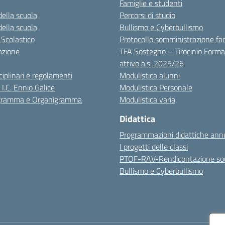
Famiglie e studenti
della scuola
Percorsi di studio
della scuola
Bullismo e Cyberbullismo
 Scolastico
Protocollo somministrazione fa
azione
TFA Sostegno – Tirocinio Forma
attivo a.s. 2025/26
sciplinari e regolamenti
Modulistica alunni
 I.C. Ennio Galice
Modulistica Personale
igramma e Organigramma
Modulistica varia
Didattica
Programmazioni didattiche annu
I progetti delle classi
PTOF-RAV-Rendicontazione soc
Bullismo e Cyberbullismo