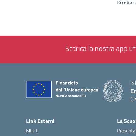
Eccetto d
Scarica la nostra app uff
Is
En
Ci
— 
Link Esterni
La Scuo
MIUR
Presenta