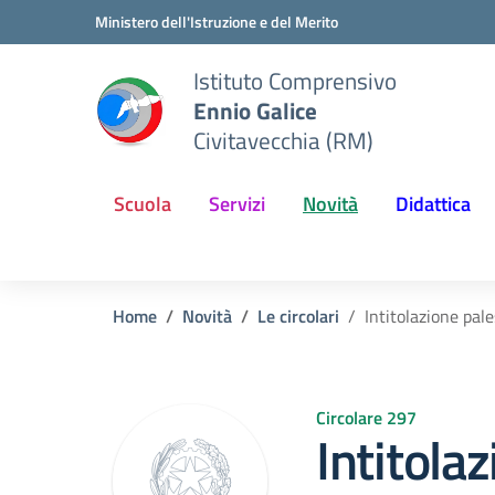
Vai ai contenuti
Vai al menu di navigazione
Vai al footer
Ministero dell'Istruzione e del Merito
Istituto Comprensivo
Ennio Galice
Civitavecchia (RM)
Scuola
Servizi
Novità
Didattica
Home
Novità
Le circolari
Intitolazione pal
Circolare 297
Intitola