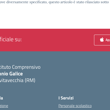
ove diversamente specificato, questo articolo è stato rilasciato sott
iciale su:
App
tituto Comprensivo
nio Galice
vitavecchia (RM)
Visita la pagina iniziale della scuola
la
I Servizi
zione
Personale scolastico