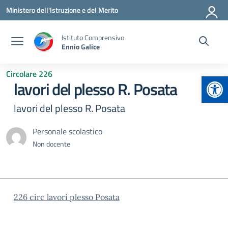
Vai ai contenuti
Vai al menu di navigazione
Vai al footer
Ministero dell'Istruzione e del Merito
Istituto Comprensivo
Ennio Galice
Circolare 226
Apr
lavori del plesso R. Posata
lavori del plesso R. Posata
Personale scolastico
Non docente
226 circ lavori plesso Posata