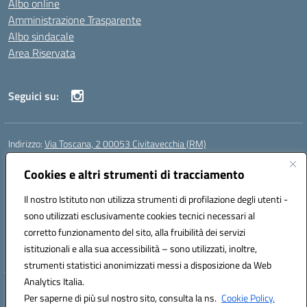
Albo online
Amministrazione Trasparente
Albo sindacale
Area Riservata
Seguici su:
Indirizzo:
Via Toscana, 2 00053 Civitavecchia (RM)
Centralino:
076631482
Email:
rmic8b900g@istruzione.it
Posta elettronica certificata (PEC):
Cookies e altri strumenti di tracciamento
rmic8b900g@pec.istruzione.it
Codice fiscale: 91038380589
Il nostro Istituto non utilizza strumenti di profilazione degli utenti -
Codice meccanografico:
RMIC8B900G
sono utilizzati esclusivamente cookies tecnici necessari al
Codice Indice delle Pubbliche Amministrazioni (IPA): istsc_rmic8b900g
corretto funzionamento del sito, alla fruibilità dei servizi
Codice unico di fatturazione (CUF): UFP4NO
istituzionali e alla sua accessibilità – sono utilizzati, inoltre,
strumenti statistici anonimizzati messi a disposizione da Web
Analytics Italia.
Hosting & Powered by 3D Solution S.r.l.
Per saperne di più sul nostro sito, consulta la ns.
Cookie Policy.